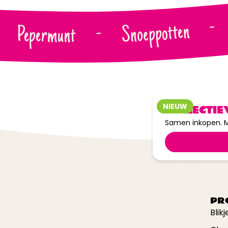
-
Snoeppotten
Pepermunt
-
NIEUW
COLLECTIE
Samen inkopen. M
PR
Blik