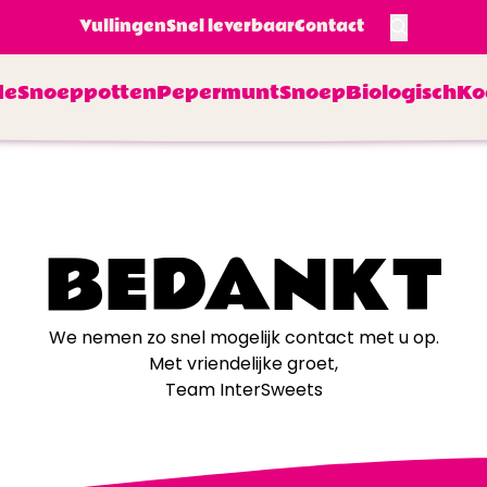
Vullingen
Snel leverbaar
Contact
de
Snoeppotten
Pepermunt
Snoep
Biologisch
Ko
BEDANKT
We nemen zo snel mogelijk contact met u op.
Met vriendelijke groet,
Team InterSweets