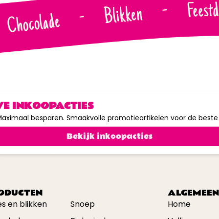
Feest
-
Blikken
-
Chocolade
VE INKOOPACTIES
aximaal besparen. Smaakvolle promotieartikelen voor de beste p
Bekijk inkoopacties
ODUCTEN
ALGEMEEN
jes en blikken
Snoep
Home