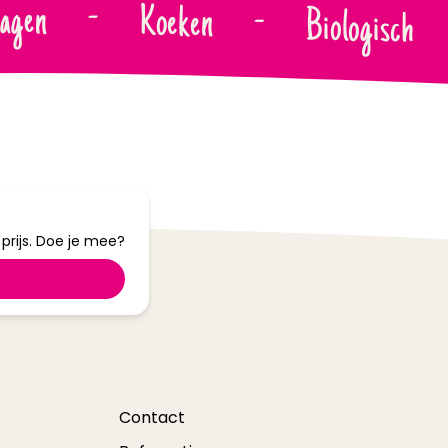
dagen
-
Koeken
-
Biologisch
tot
40%
korting
rijs. Doe je mee?
Contact