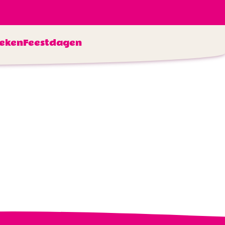
eken
Feestdagen