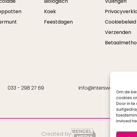
colade
Biologisch
Vullingen
eppotten
Koek
Privacyverkla
ermunt
Feestdagen
Cookiebeleid
Verzenden
Betaalmeth
033 - 298 27 69
info@intersweets.nl
Om de bes
cookies om
Door in t
surfgedrag
toestemmin
invloed h
Created by