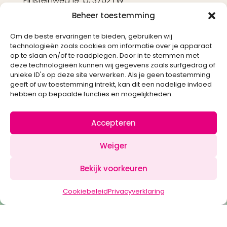
Einsteinweg 19-b, 3752 LW
Bunschoten-Spakenburg
Beheer toestemming
033 - 298 27 69
info@intersweets.nl
Om de beste ervaringen te bieden, gebruiken wij
technologieën zoals cookies om informatie over je apparaat
op te slaan en/of te raadplegen. Door in te stemmen met
deze technologieën kunnen wij gegevens zoals surfgedrag of
unieke ID's op deze site verwerken. Als je geen toestemming
geeft of uw toestemming intrekt, kan dit een nadelige invloed
hebben op bepaalde functies en mogelijkheden.
Accepteren
Weiger
Created by
Bekijk voorkeuren
Cookiebeleid
Privacyverklaring