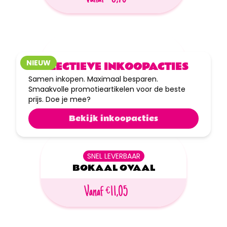
tot
40%
korting
SNEL LEVERBAAR
NIEUW
COLLECTIEVE INKOOPACTIES
MAXI GLAZEN BOKAAL
Samen inkopen. Maximaal besparen.
Smaakvolle promotieartikelen voor de beste
Vanaf €12,40
prijs. Doe je mee?
Bekijk inkoopacties
SNEL LEVERBAAR
BOKAAL OVAAL
Vanaf €11,05