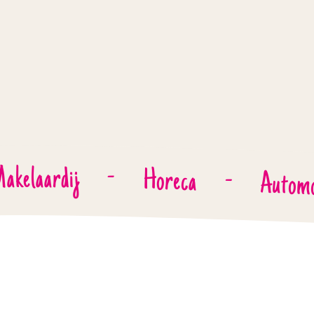
akelaardij
-
Horeca
-
Automo