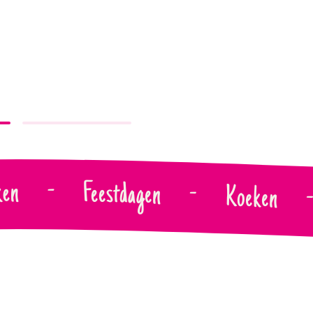
ken
-
Feestdagen
-
Koeken