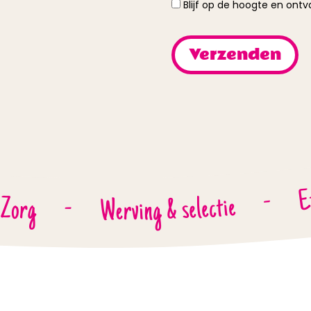
Blijf op de hoogte en ont
E
-
Werving & selectie
 Zorg
-