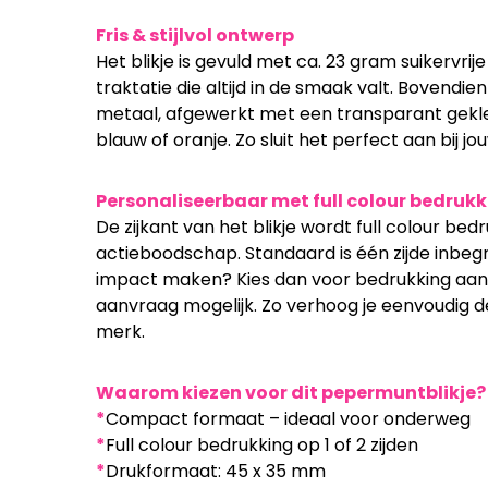
Fris & stijlvol ontwerp
Het blikje is gevuld met ca. 23 gram suikervrij
traktatie die altijd in de smaak valt. Bovendien
metaal, afgewerkt met een transparant gekleu
blauw of oranje. Zo sluit het perfect aan bij jouw
Personaliseerbaar met full colour bedruk
De zijkant van het blikje wordt full colour bed
actieboodschap. Standaard is één zijde inbegr
impact maken? Kies dan voor bedrukking aan t
aanvraag mogelijk. Zo verhoog je eenvoudig d
merk.
Waarom kiezen voor dit pepermuntblikje?
*
Compact formaat – ideaal voor onderweg
*
Full colour bedrukking op 1 of 2 zijden
*
Drukformaat: 45 x 35 mm