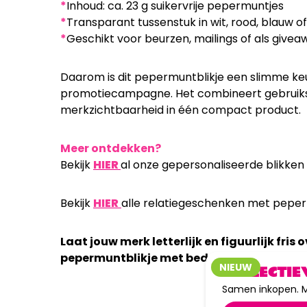
*
Inhoud: ca. 23 g suikervrije pepermuntjes
*
Transparant tussenstuk in wit, rood, blauw of
*
Geschikt voor beurzen, mailings of als givea
Daarom is dit pepermuntblikje een slimme ke
promotiecampagne. Het combineert gebruiksg
merkzichtbaarheid in één compact product.
Meer ontdekken?
Bekijk
HIER
al onze gepersonaliseerde blikken
Bekijk
HIER
alle relatiegeschenken met pepe
Laat jouw merk letterlijk en figuurlijk fri
pepermuntblikje met bedrukking maakt alt
NIEUW
COLLECTIE
Samen inkopen. M