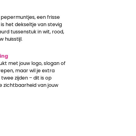
e pepermuntjes, een frisse
 is het dekseltje van stevig
rd tussenstuk in wit, rood,
 huisstijl.
king
rukt met jouw logo, slogan of
epen, maar wil je extra
wee zijden – dit is op
e zichtbaarheid van jouw