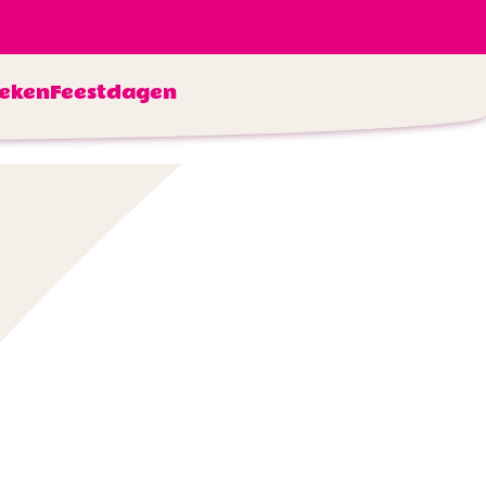
eken
Feestdagen