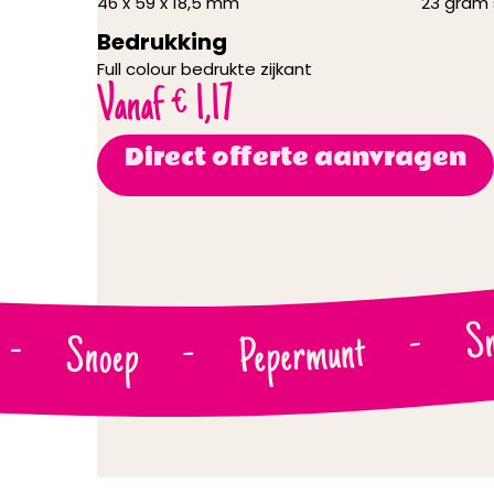
46 x 59 x 18,5 mm
23 gram 
Bedrukking
Full colour bedrukte zijkant
Vanaf
€
1,17
Direct offerte aanvragen
Sn
-
Pepermunt
-
Snoep
-