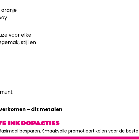
 oranje
way
uze voor elke
emak, stijl en
rmunt
s overkomen – dit metalen
ijd indruk.
VE INKOOPACTIES
aximaal besparen. Smaakvolle promotieartikelen voor de beste p