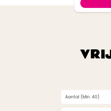
VRI
Aantal
(Vereist)
Bedrijfsnaam
(Vereist)