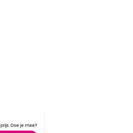
tot
40%
korting
rijs. Doe je mee?