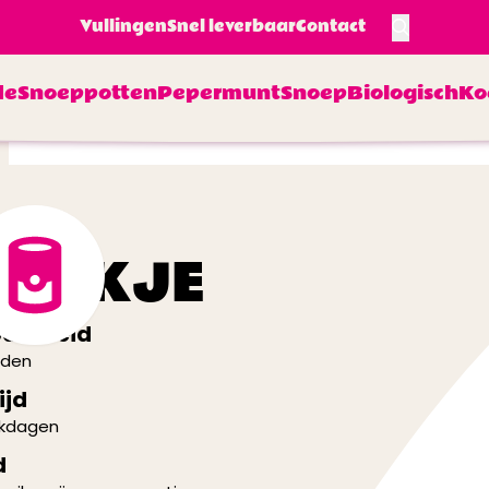
Vullingen
Snel leverbaar
Contact
de
Snoeppotten
Pepermunt
Snoep
Biologisch
Ko
BLIKJE
aarheid
nden
ijd
rkdagen
d