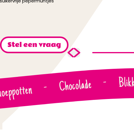
suikervrije pepermuntjes
Stel een vraag
Blik
-
Chocolade
-
oeppotten