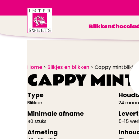
Blikken
Chocola
Home
>
Blikjes en blikken
>
Cappy mintblikje
CAPPY MINT
Type
Houdb
Blikken
24 maa
Minimale afname
Levert
40 stuks
5-15 we
Afmeting
Inhou