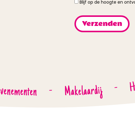
Blijf op de hoogte en ont
H
-
Makelaardij
venementen
-