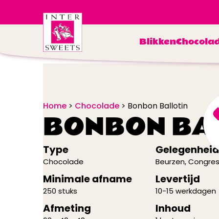
Blikken
Chocola
Home
>
Chocolade
>
Bonbon Ballotin
BONBON BA
Type
Gelegenheid
Chocolade
Beurzen
,
Congre
Minimale afname
Levertijd
250 stuks
10-15 werkdagen
Afmeting
Inhoud