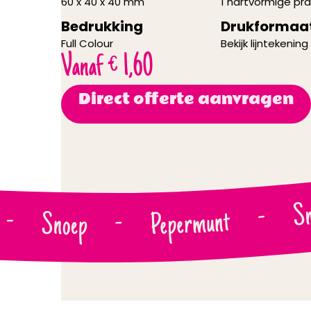
60 x 40 x 40 mm
1 hartvormige pra
Bedrukking
Drukformaa
Full Colour
Bekijk lijntekening
Vanaf
€
1,60
Direct offerte aanvragen
Sn
-
Pepermunt
-
Snoep
-