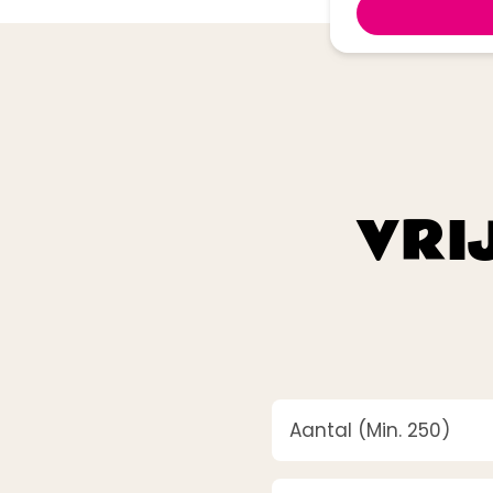
VRI
Aantal
(Vereist)
Bedrijfsnaam
(Vereist)