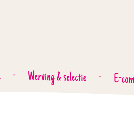
-
g
Werving & selectie
-
E-com