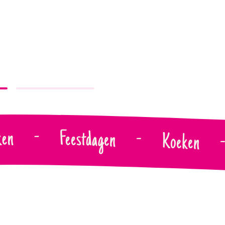
ken
-
Feestdagen
-
Koeken