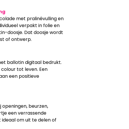
ing
colade met pralinévulling en
idueel verpakt in folie en
tin-doosje. Dat doosje wordt
st of ontwerp.
et ballotin digitaal bedrukt.
 colour tot leven. Een
aan een positieve
j openingen, beurzen,
rtje een verrassende
ideaal om uit te delen of