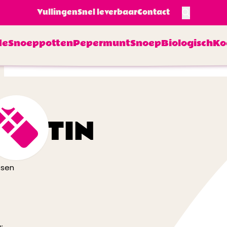
Vullingen
Snel leverbaar
Contact
de
Snoeppotten
Pepermunt
Snoep
Biologisch
Ko
LLOTIN
ssen