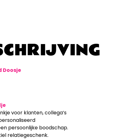
CHRIJVING
d Doosje
dje
kje voor klanten, collega’s
personaliseerd
een persoonlijke boodschap.
tiel relatiegeschenk.