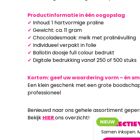
Productinformatie in één oogopslag
✔
Inhoud: 1 hartvormige praline
✔
Gewicht: ca. 11 gram
✔
Chocoladesmaak: melk met pralinévulling
✔
Individueel verpakt in folie
✔
Ballotin doosje full colour bedrukt
✔
Digitale bedrukking vanaf 250 of 500 stuks
Kortom: geef uw waardering vorm – én s
Een klein geschenk met een grote boodschap. 
professioneel
Benieuwd naar ons gehele assortiment geper
Bekijk
HIER
ons overzicht!
NIEUW
COLLECTIE
Samen inkopen. M