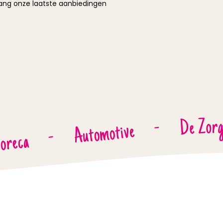
vang onze laatste aanbiedingen
De Zor
-
Automotive
-
oreca