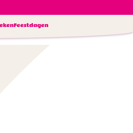
eken
Feestdagen