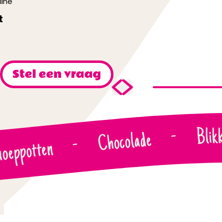
line
t
Stel een vraag
Blik
-
Chocolade
-
oeppotten