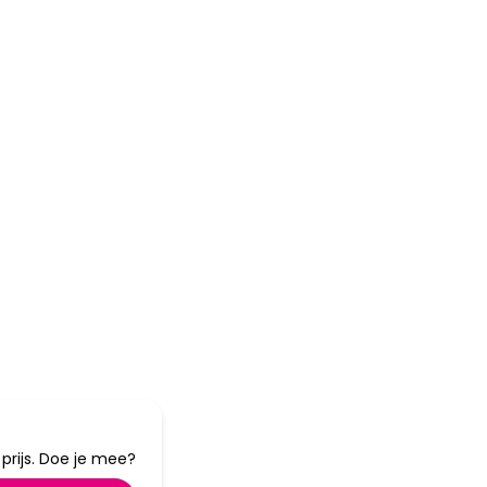
tot
40%
korting
rijs. Doe je mee?