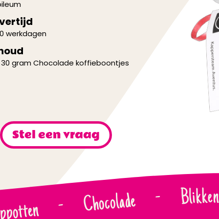
bileum
vertijd
10 werkdagen
houd
 30 gram Chocolade koffieboontjes
Stel een vraag
Blikken
-
Chocolade
-
ppotten