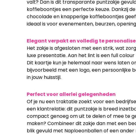
valt? Dan is dit transparante puntzakje gevu
koffieboontjes een perfecte keuze. Dankzij de
chocolade en knapperige koffieboontjes geef j
ideaal is voor evenementen, beurzen, opening
Elegant verpakt en volledig te personalis
Het zakje is afgesloten met een strik, wat zorg
luxe presentatie. Aan het lint is een full colou
Dit kaartje kun je helemaal naar wens laten o
bijvoorbeeld met een logo, een persoonlijke 
in jouw huisstijl.
Perfect voor allerlei gelegenheden
Of je nu een traktatie zoekt voor een bedrijfs
een klantrelatie: dit puntzakje is breed inzetb
compact genoeg om uit te delen of mee te ge
maken? Combineer dit zakje dan met een be
blik gevuld met Naploeonballen of een ander 