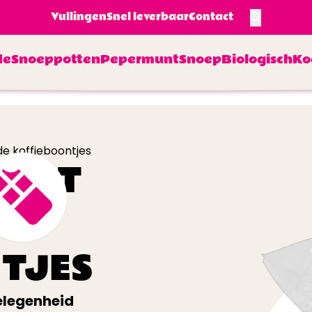
Vullingen
Snel leverbaar
Contact
de
Snoeppotten
Pepermunt
Snoep
Biologisch
Ko
e koffieboontjes
 MET
TJES
legenheid