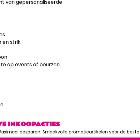
ht van gepersonaliseerde
es
 en strik
oon
fte op events of beurzen
de
ktatie
VE INKOOPACTIES
aximaal besparen. Smaakvolle promotieartikelen voor de beste p