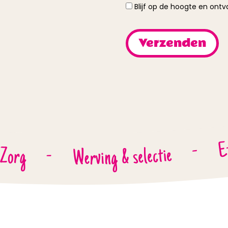
Instemming
Blijf op de hoogte en ont
E
-
Werving & selectie
 Zorg
-