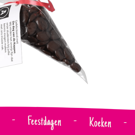
-
Feestdagen
-
Koeken
-