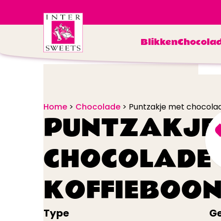
Blikken
Chocola
Home
>
Chocolade
>
Puntzakje met chocolad
PUNTZAKJE
CHOCOLADE
KOFFIEBOON
Type
Ge