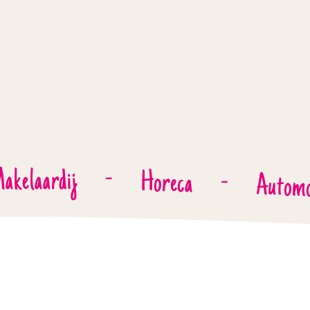
akelaardij
-
Horeca
-
Automo