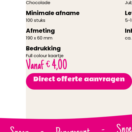
Chocolade
Ju
Minimale afname
Le
100 stuks
5-
Afmeting
In
190 x 60 mm
ca.
Bedrukking
Full colour kaartje
Vanaf
€
4,00
Direct offerte aanvragen
Snoe
-