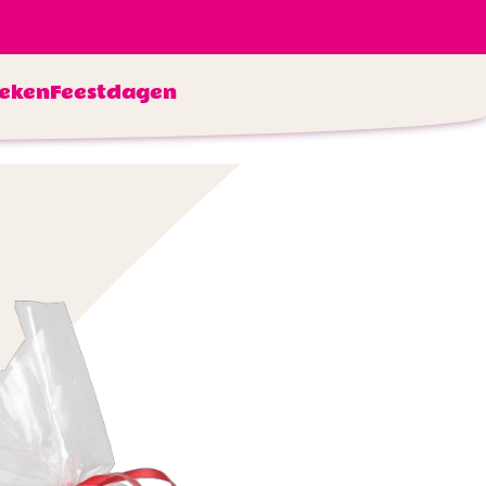
eken
Feestdagen