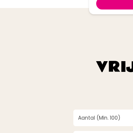
VRI
Aantal
(Vereist)