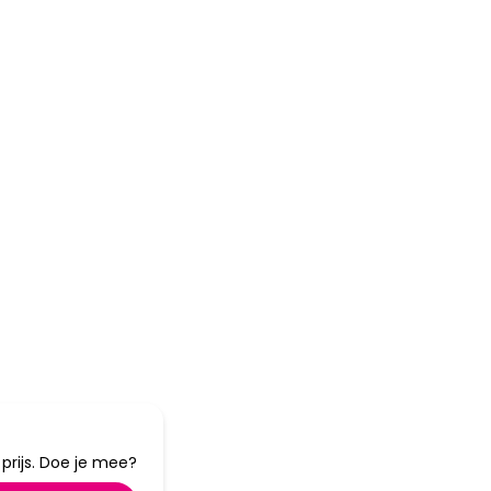
tot
40%
korting
rijs. Doe je mee?