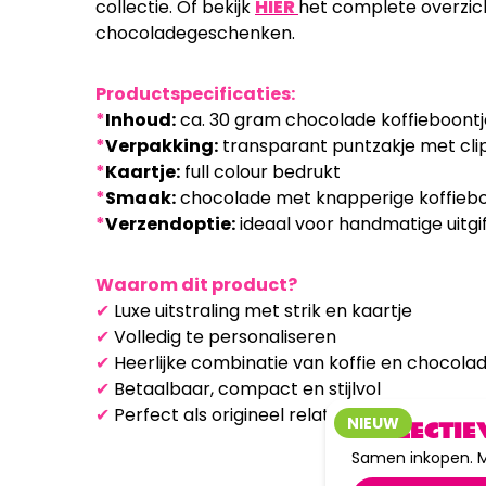
collectie. Of bekijk
HIER
het complete overzic
chocoladegeschenken.
Productspecificaties:
*
Inhoud:
ca. 30 gram chocolade koffieboontj
*
Verpakking:
transparant puntzakje met clip
*
Kaartje:
full colour bedrukt
*
Smaak:
chocolade met knapperige koffieb
*
Verzendoptie:
ideaal voor handmatige uitgi
Waarom dit product?
✔
Luxe uitstraling met strik en kaartje
✔
Volledig te personaliseren
✔
Heerlijke combinatie van koffie en chocola
✔
Betaalbaar, compact en stijlvol
✔
Perfect als origineel relatiegeschenk of tra
NIEUW
COLLECTIE
Samen inkopen. M