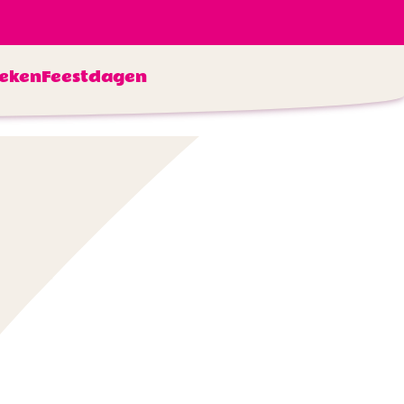
eken
Feestdagen