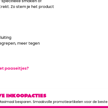
r specifieke smaken of
trekt. Zo stem je het product
uiting
 inbegrepen, meer tegen
t paaseitjes?
VE INKOOPACTIES
aximaal besparen. Smaakvolle promotieartikelen voor de beste p