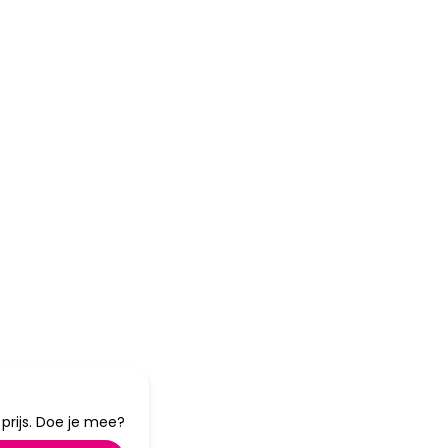
tot
40%
korting
rijs. Doe je mee?