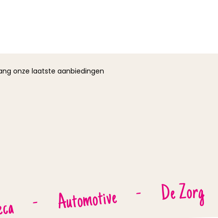
vang onze laatste aanbiedingen
De Zorg
-
Automotive
-
eca