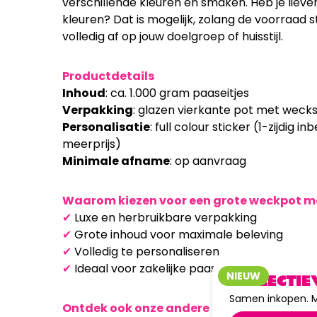
verschillende kleuren en smaken. Heb je lieve
kleuren? Dat is mogelijk, zolang de voorraad s
volledig af op jouw doelgroep of huisstijl.
Productdetails
Inhoud
: ca. 1.000 gram paaseitjes
Verpakking
: glazen vierkante pot met wecksl
Personalisatie
: full colour sticker (1-zijdig
meerprijs)
Minimale afname
: op aanvraag
Waarom kiezen voor een grote weckpot me
✔
Luxe en herbruikbare verpakking
✔
Grote inhoud voor maximale beleving
✔
Volledig te personaliseren
✔
Ideaal voor zakelijke paasacties
NIEUW
COLLECTIE
Samen inkopen. M
Ontdek ook onze andere paasgeschenken