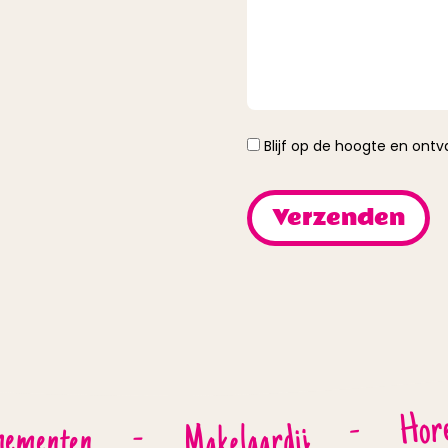
Instemming
Blijf op de hoogte en ont
Hor
-
nementen
Makelaardij
-