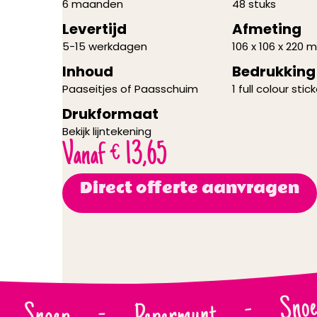
6 maanden
48 stuks
Levertijd
Afmeting
5-15 werkdagen
106 x 106 x 220 
Inhoud
Bedrukking
Paaseitjes of Paasschuim
1 full colour stic
Drukformaat
Bekijk lijntekening
Vanaf
€
13,65
Direct offerte aanvragen
Snoe
-