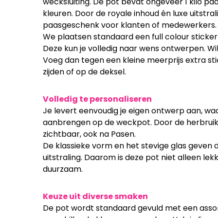
wecksluiting. De pot bevat ongeveer 1 kilo pa
kleuren. Door de royale inhoud én luxe uitstral
paasgeschenk voor klanten of medewerkers.
We plaatsen standaard een full colour sticker
Deze kun je volledig naar wens ontwerpen. Wi
Voeg dan tegen een kleine meerprijs extra st
zijden of op de deksel.
Volledig te personaliseren
Je levert eenvoudig je eigen ontwerp aan, waa
aanbrengen op de weckpot. Door de herbruikb
zichtbaar, ook na Pasen.
De klassieke vorm en het stevige glas geven d
uitstraling. Daarom is deze pot niet alleen le
duurzaam.
Keuze uit diverse smaken
De pot wordt standaard gevuld met een assort