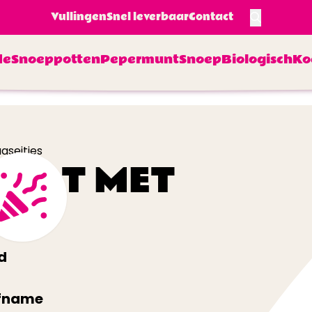
Vullingen
Snel leverbaar
Contact
de
Snoeppotten
Pepermunt
Snoep
Biologisch
Ko
aseitjes
POT MET
d
afname