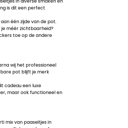
aseitjes in diverse smaken en
ing is dit een perfect
 aan één zijde van de pot.
l je méér zichtbaarheid?
ickers toe op de andere
rna wij het professioneel
are pot blijft je merk
it cadeau een luxe
kker, maar ook functioneel en
i mix van paaseitjes in