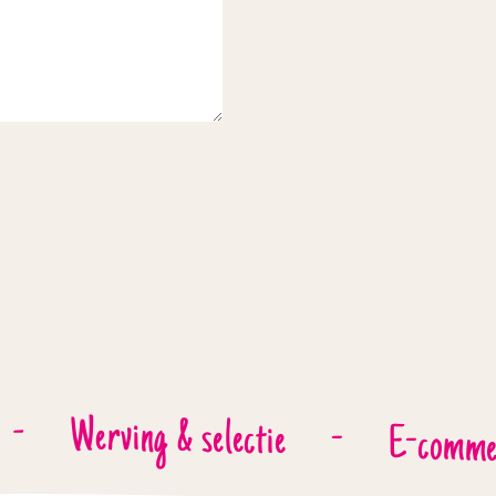
-
Werving & selectie
-
E-comme