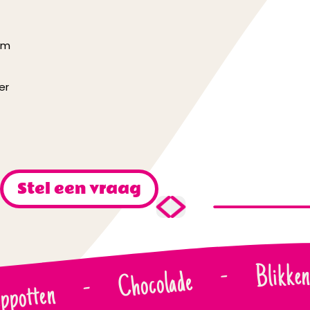
mm
ker
Stel een vraag
Blikke
-
Chocolade
-
ppotten