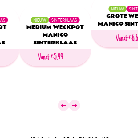
NIEUW
SIN
GROTE W
AAS
NIEUW
SINTERKLAAS
MANICO SIN
OT
MEDIUM WECKPOT
MANICO
Vanaf €6,
AS
SINTERKLAAS
Vanaf €5,99