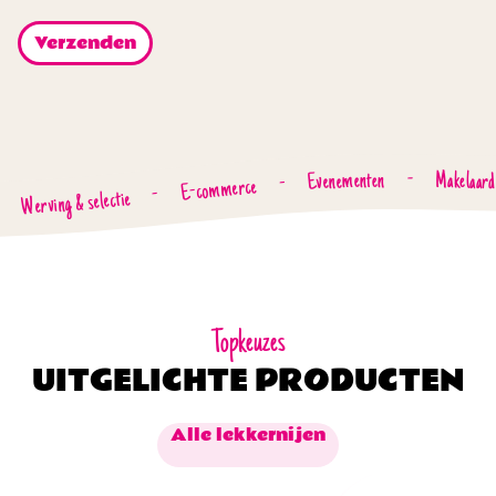
Evenementen
-
Makelaard
-
E-commerce
-
Werving & selectie
Topkeuzes
UITGELICHTE PRODUCTEN
Alle lekkernijen