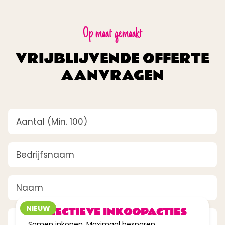
Op maat gemaakt
VRIJBLIJVENDE OFFERTE
AANVRAGEN
Aantal
(Vereist)
Bedrijfsnaam
(Vereist)
tot
Naam
(Vereist)
40%
korting
NIEUW
COLLECTIEVE INKOOPACTIES
E-mailadres
(Vereist)
Samen inkopen. Maximaal besparen.