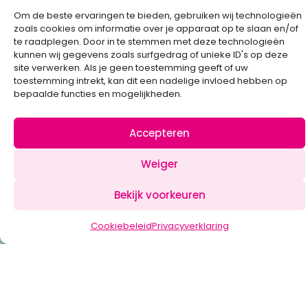
Om de beste ervaringen te bieden, gebruiken wij technologieën
zoals cookies om informatie over je apparaat op te slaan en/of
te raadplegen. Door in te stemmen met deze technologieën
Created by
kunnen wij gegevens zoals surfgedrag of unieke ID's op deze
site verwerken. Als je geen toestemming geeft of uw
toestemming intrekt, kan dit een nadelige invloed hebben op
bepaalde functies en mogelijkheden.
Accepteren
Weiger
Klik om marketing cookies te
Bekijk voorkeuren
accepteren en deze inhoud in te
schakelen
Cookiebeleid
Privacyverklaring