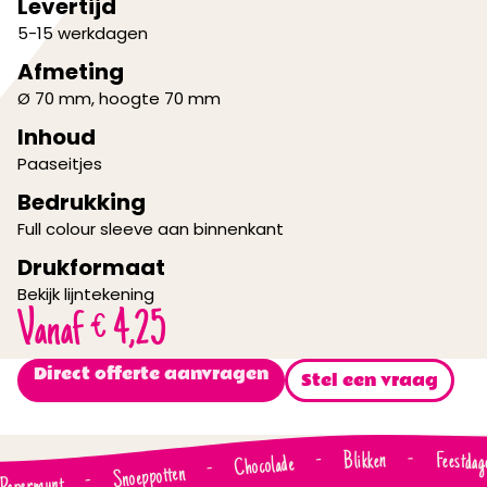
Levertijd
5-15 werkdagen
Afmeting
Ø 70 mm, hoogte 70 mm
Inhoud
Paaseitjes
Bedrukking
Full colour sleeve aan binnenkant
Drukformaat
Bekijk lijntekening
Vanaf
€
4,25
Direct offerte aanvragen
Stel een vraag
Blikken
Feestdag
-
-
Chocolade
-
Snoeppotten
-