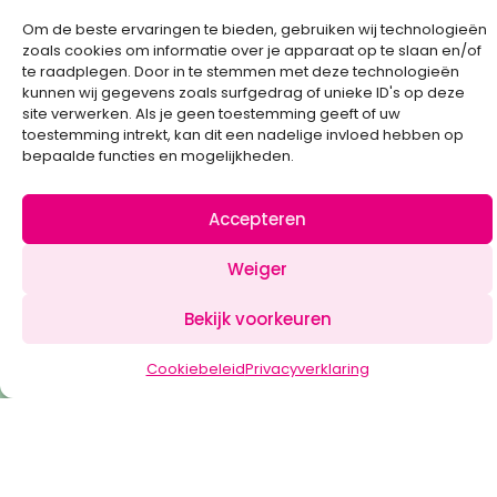
Om de beste ervaringen te bieden, gebruiken wij technologieën
zoals cookies om informatie over je apparaat op te slaan en/of
te raadplegen. Door in te stemmen met deze technologieën
Created by
kunnen wij gegevens zoals surfgedrag of unieke ID's op deze
site verwerken. Als je geen toestemming geeft of uw
toestemming intrekt, kan dit een nadelige invloed hebben op
bepaalde functies en mogelijkheden.
Accepteren
Weiger
Klik om marketing cookies te
Bekijk voorkeuren
accepteren en deze inhoud in te
schakelen
Cookiebeleid
Privacyverklaring