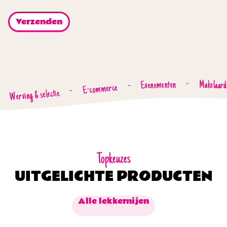
Evenementen
-
Makelaard
-
E-commerce
-
Werving & selectie
Topkeuzes
UITGELICHTE PRODUCTEN
Alle lekkernijen