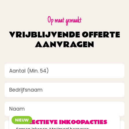
Op maat gemaakt
VRIJBLIJVENDE OFFERTE
AANVRAGEN
Aantal
(Vereist)
Bedrijfsnaam
(Vereist)
tot
Naam
(Vereist)
40%
korting
NIEUW
COLLECTIEVE INKOOPACTIES
E-mailadres
(Vereist)