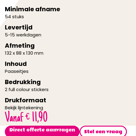
Minimale afname
54 stuks
Levertijd
5-15 werkdagen
Afmeting
132 x 88 x 130 mm
Inhoud
Paaseitjes
Bedrukking
2 full colour stickers
Drukformaat
Bekijk lijntekening
Vanaf
€
11,90
Direct offerte aanvragen
Stel een vraag