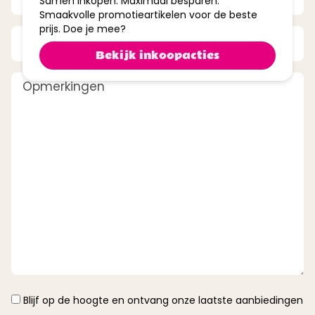
Samen inkopen. Maximaal besparen.
Smaakvolle promotieartikelen voor de beste
prijs. Doe je mee?
Telefoonnummer
Bekijk inkoopacties
Opmerkingen
Instemming
Blijf op de hoogte en ontvang onze laatste aanbiedingen