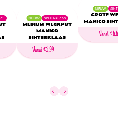
NIEUW
SIN
GROTE W
AAS
NIEUW
SINTERKLAAS
MANICO SIN
OT
MEDIUM WECKPOT
MANICO
Vanaf €6,
AS
SINTERKLAAS
Vanaf €5,99