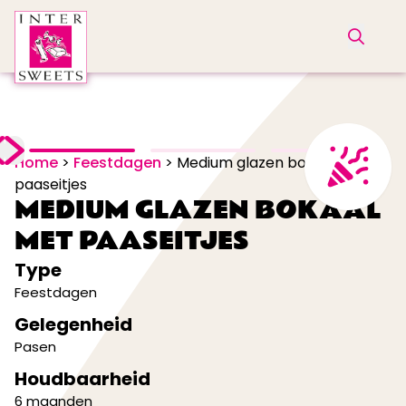
Home
>
Feestdagen
>
Medium glazen bokaal met
paaseitjes
MEDIUM GLAZEN BOKAAL
MET PAASEITJES
Type
Feestdagen
Gelegenheid
Pasen
Houdbaarheid
6 maanden