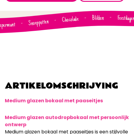
Feestdage
Blikken
-
-
Chocolade
-
Snoeppotten
-
epermunt
ARTIKELOMSCHRIJVING
Medium glazen bokaal met paaseitjes
Medium glazen autodropbokaal met persoonlijk
ontwerp
Medium glazen bokaal met paaseitjes is een stijlvolle