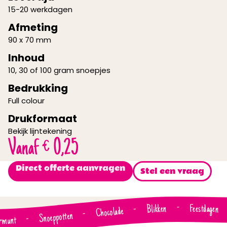
15-20 werkdagen
Afmeting
90 x 70 mm
Inhoud
10, 30 of 100 gram snoepjes
Bedrukking
Full colour
Drukformaat
Bekijk lijntekening
Vanaf
€
0,25
Direct offerte aanvragen
Stel een vraag
Feestdagen
-
Blikken
-
Chocolade
-
Snoeppotten
-
rmunt