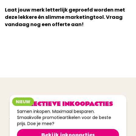
Laat jouw merk letterlijk geproefd worden met
deze lekkere én slimme marketingtool. Vraag
vandaag nog een offerte aan!
tot
40%
korting
NIEUW
COLLECTIEVE INKOOPACTIES
Op maat gemaakt
Samen inkopen. Maximaal besparen.
Smaakvolle promotieartikelen voor de beste
VRIJBLIJVENDE OFFERTE
prijs. Doe je mee?
AANVRAGEN
Bekijk inkoopacties