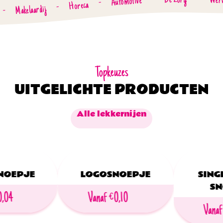
De Zorg
-
-
Werv
Automotive
-
Horeca
-
Makelaardij
-
Topkeuzes
UITGELICHTE PRODUCTEN
Alle lekkernijen
NOEPJE
LOGOSNOEPJE
SING
SN
0,04
Vanaf €0,10
Vanaf