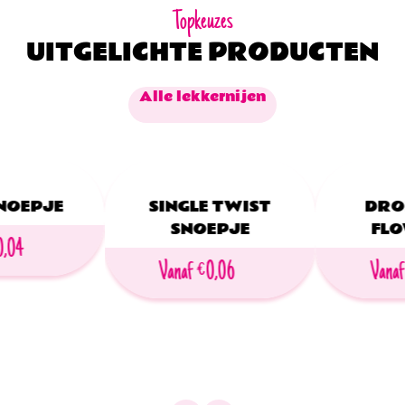
Topkeuzes
UITGELICHTE PRODUCTEN
Alle lekkernijen
NOEPJE
SINGLE TWIST
DRO
SNOEPJE
FL
0,04
Vanaf €0,06
Vanaf