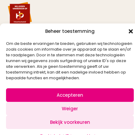
Beheer toestemming
Om de beste ervaringen te bieden, gebruiken wij technologieën
zoals cookies om informatie over je apparaat op te slaan en/of
te raadplegen. Door in te stemmen met deze technologieën
Created by
kunnen wij gegevens zoals surfgedrag of unieke ID's op deze
site verwerken. Als je geen toestemming geeft of uw
toestemming intrekt, kan dit een nadelige invloed hebben op
bepaalde functies en mogelijkheden.
Accepteren
Weiger
Klik om marketing cookies te
Bekijk voorkeuren
accepteren en deze inhoud in te
schakelen