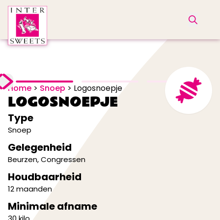
Home
>
Snoep
>
Logosnoepje
LOGOSNOEPJE
Type
Snoep
Gelegenheid
Beurzen
,
Congressen
Houdbaarheid
12 maanden
Minimale afname
30 kilo