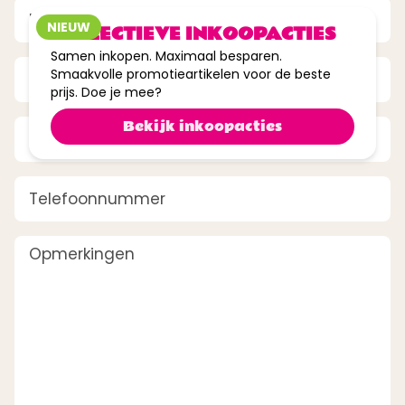
Bedrijfsnaam
(Vereist)
NIEUW
COLLECTIEVE INKOOPACTIES
Samen inkopen. Maximaal besparen.
Naam
(Vereist)
Smaakvolle promotieartikelen voor de beste
prijs. Doe je mee?
E-mailadres
(Vereist)
Bekijk inkoopacties
Telefoonnummer
Opmerkingen