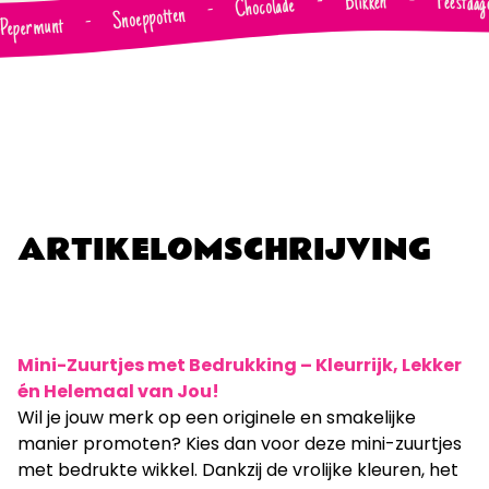
Blikken
Feestdag
-
-
Chocolade
-
Snoeppotten
-
Pepermunt
ARTIKELOMSCHRIJVING
Mini-Zuurtjes met Bedrukking – Kleurrijk, Lekker
én Helemaal van Jou!
Wil je jouw merk op een originele en smakelijke
manier promoten? Kies dan voor deze mini-zuurtjes
met bedrukte wikkel. Dankzij de vrolijke kleuren, het