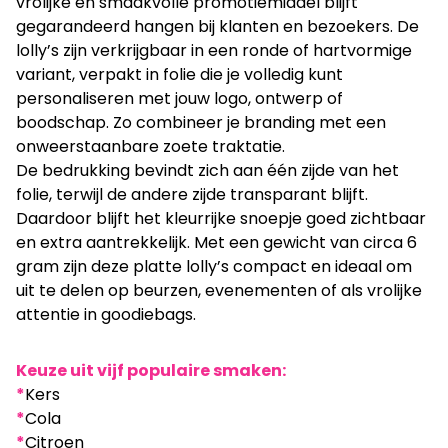
vrolijke en smaakvolle promotiemiddel blijft
gegarandeerd hangen bij klanten en bezoekers. De
lolly’s zijn verkrijgbaar in een ronde of hartvormige
variant, verpakt in folie die je volledig kunt
personaliseren met jouw logo, ontwerp of
boodschap. Zo combineer je branding met een
onweerstaanbare zoete traktatie.
De bedrukking bevindt zich aan één zijde van het
folie, terwijl de andere zijde transparant blijft.
Daardoor blijft het kleurrijke snoepje goed zichtbaar
en extra aantrekkelijk. Met een gewicht van circa 6
gram zijn deze platte lolly’s compact en ideaal om
uit te delen op beurzen, evenementen of als vrolijke
attentie in goodiebags.
Keuze uit vijf populaire smaken:
*
Kers
*
Cola
*
Citroen