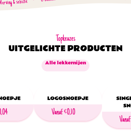
-
Werving & selectie
Topkeuzes
UITGELICHTE PRODUCTEN
Alle lekkernijen
NOEPJE
LOGOSNOEPJE
SING
SN
0,04
Vanaf €0,10
Vanaf