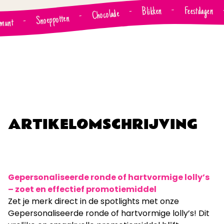
Feestdagen
-
Blikken
-
Chocolade
-
Snoeppotten
-
rmunt
ARTIKELOMSCHRIJVING
Gepersonaliseerde ronde of hartvormige lolly’s
– zoet en effectief promotiemiddel
Zet je merk direct in de spotlights met onze
Gepersonaliseerde ronde of hartvormige lolly’s! Dit