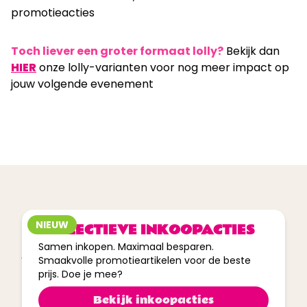
promotieacties
Toch liever een groter formaat lolly?
Bekijk dan
HIER
onze lolly-varianten voor nog meer impact op
jouw volgende evenement
tot
40%
korting
NIEUW
COLLECTIEVE INKOOPACTIES
Op maat gemaakt
Samen inkopen. Maximaal besparen.
VRIJBLIJVENDE OFFERTE
Smaakvolle promotieartikelen voor de beste
prijs. Doe je mee?
AANVRAGEN
Bekijk inkoopacties