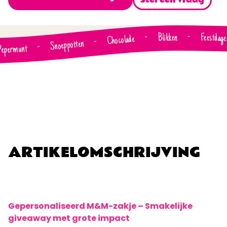
Stel een vraag
Blikken
Feestdage
-
-
Chocolade
-
Snoeppotten
-
Pepermunt
ARTIKELOMSCHRIJVING
Gepersonaliseerd M&M-zakje – Smakelijke
giveaway met grote impact