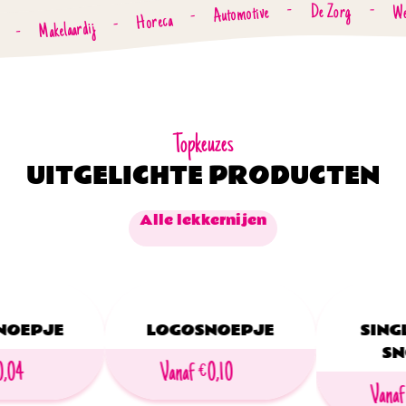
De Zorg
-
-
We
Automotive
-
Horeca
-
Makelaardij
-
Topkeuzes
UITGELICHTE PRODUCTEN
Alle lekkernijen
NOEPJE
LOGOSNOEPJE
SING
SN
0,04
Vanaf €0,10
Vanaf