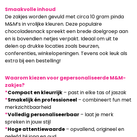
Smaakvolle inhoud
De zakjes worden gevuld met circa 10 gram pinda
M&M’s in vrolijke kleuren. Deze populaire
chocoladesnack spreekt een brede doelgroep aan
en is bovendien netjes verpakt. Ideaal om uit te
delen op drukke locaties zoals beurzen,
conferenties, winkelopeningen. Tevens ook leuk als
extra bij een bestelling!
Waarom kiezen voor gepersonaliseerde M&M-
zakjes?
*
Compact en kleurrijk
– past in elke tas of jaszak
*
Smakelijk én professioneel
– combineert fun met
merkzichtbaarheid
*
Volledig personaliseerbaar
– laat je merk
spreken in jouw stijl
*
Hoge attentiewaarde
– opvallend, origineel en
geliefd bij jong en oud